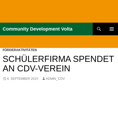
Zum
Inhalt
springen
Suchen
Community Development Volta
PRIMÄR
MENÜ
FÖRDERAKTIVITÄTEN
SCHÜLERFIRMA SPENDET
AN CDV-VEREIN
6. SEPTEMBER 2015
ADMIN_CDV