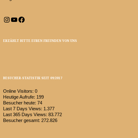
Instagram
YouTube
Facebook
ERZÄHLT BITTE EUREN FREUNDEN VON UNS
BESUCHER-STATISTIK SEIT 09/2017
Online Visitors:
0
Heutige Aufrufe:
199
Besucher heute:
74
Last 7 Days Views:
1.377
Last 365 Days Views:
83.772
Besucher gesamt:
272.826