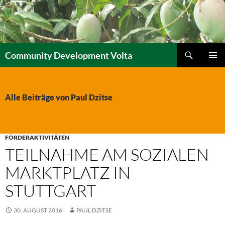
Zum
Inhalt
springen
Suchen
Community Development Volta
PRIMÄR
MENÜ
Alle Beiträge von Paul Dzitse
FÖRDERAKTIVITÄTEN
TEILNAHME AM SOZIALEN
MARKTPLATZ IN
STUTTGART
30. AUGUST 2016
PAUL DZITSE